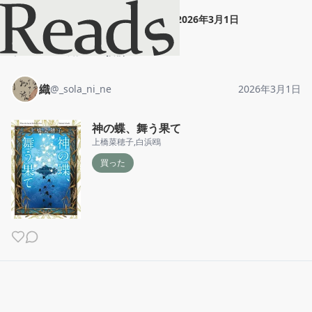
織
"
神の蝶、舞う果て
"
2026年3月1日
ホーム
織
投稿
織
@
_sola_ni_ne
2026年3月1日
神の蝶、舞う果て
上橋菜穂子
,
白浜鴎
買った