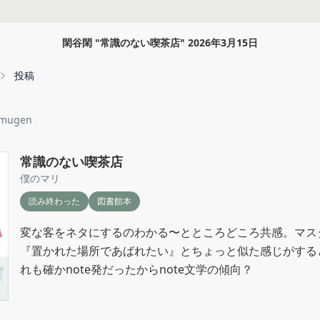
閑谷閑
"
常識のない喫茶店
"
2026年3月15日
投稿
mugen
常識のない喫茶店
僕のマリ
読み終わった
図書館本
変な客をネタにするのわかる〜とところどころ共感。マス
『置かれた場所であばれたい』とちょっと似た感じがする
れも確かnote発だったからnote文学の傾向？