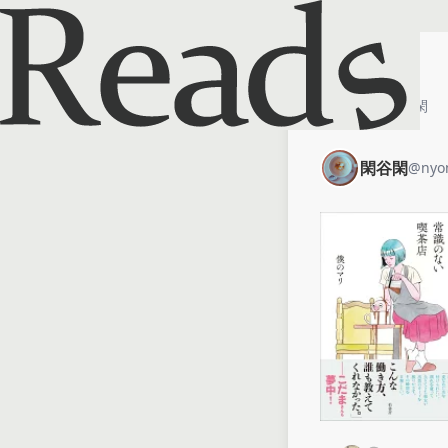
ホーム
閑谷閑
閑谷閑
@
nyo