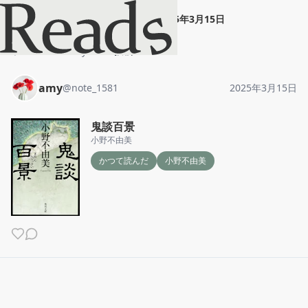
amy
"
鬼談百景
"
2025年3月15日
ホーム
amy
投稿
amy
@
note_1581
2025年3月15日
鬼談百景
小野不由美
かつて読んだ
小野不由美