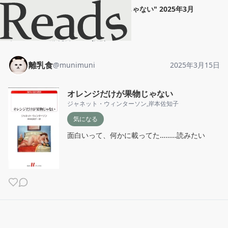
離乳食
"
オレンジだけが果物じゃない
"
2025年3月
15日
ホーム
離乳食
投稿
離乳食
@
munimuni
2025年3月15日
オレンジだけが果物じゃない
ジャネット・ウィンターソン
,
岸本佐知子
気になる
面白いって、何かに載ってた………読みたい