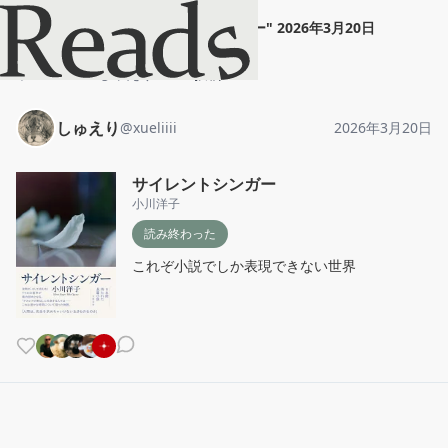
しゅえり
"
サイレントシンガー
"
2026年3月20日
ホーム
しゅえり
投稿
しゅえり
@
xueliiii
2026年3月20日
サイレントシンガー
小川洋子
読み終わった
これぞ小説でしか表現できない世界