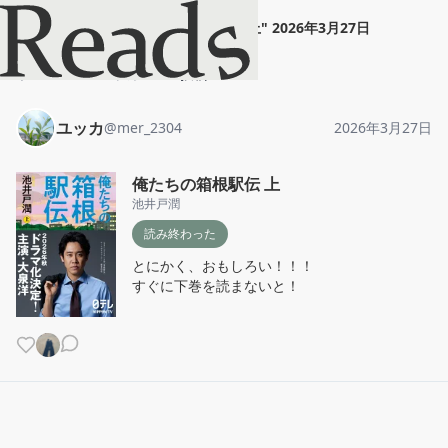
ユッカ
"
俺たちの箱根駅伝 上
"
2026年3月27日
ホーム
ユッカ
投稿
ユッカ
@
mer_2304
2026年3月27日
俺たちの箱根駅伝 上
池井戸潤
読み終わった
とにかく、おもしろい！！！

すぐに下巻を読まないと！