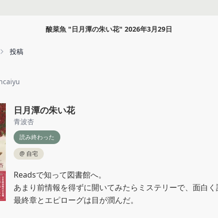
酸菜魚
"
日月潭の朱い花
"
2026年3月29日
投稿
ncaiyu
日月潭の朱い花
青波杏
読み終わった
@
自宅
Readsで知って図書館へ。

あまり前情報を得ずに開いてみたらミステリーで、面白く読
最終章とエピローグは目が潤んだ。
