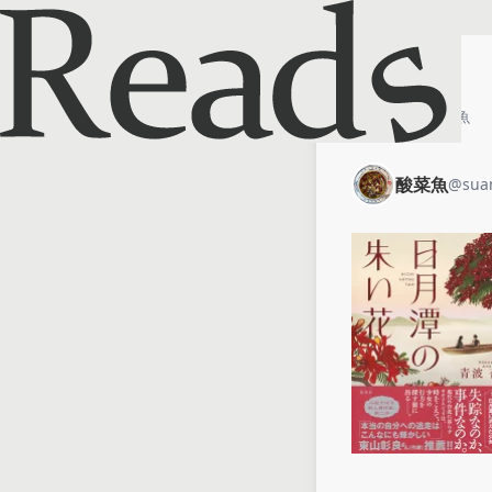
ホーム
酸菜魚
酸菜魚
@
sua