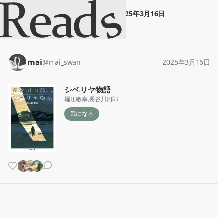
mai
"
シベリヤ物語
"
2025年3月16日
ホーム
mai
投稿
mai
@
mai_swan
2025年3月16日
シベリヤ物語
堀江敏幸
,
長谷川四郎
気になる