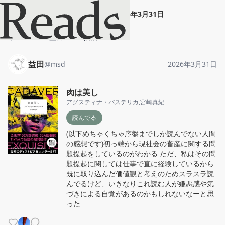
益田
"
肉は美し
"
2026年3月31日
ホーム
益田
投稿
益田
@
msd
2026年3月31日
肉は美し
アグスティナ・バステリカ
,
宮崎真紀
読んでる
(以下めちゃくちゃ序盤までしか読んでない人間
の感想です)初っ端から現社会の畜産に関する問
題提起をしているのがわかる ただ、私はその問
題提起に関しては仕事で直に経験しているから
既に取り込んだ価値観と考えのためスラスラ読
んでるけど、いきなりこれ読む人が嫌悪感や気
づきによる自覚があるのかもしれないなーと思
った