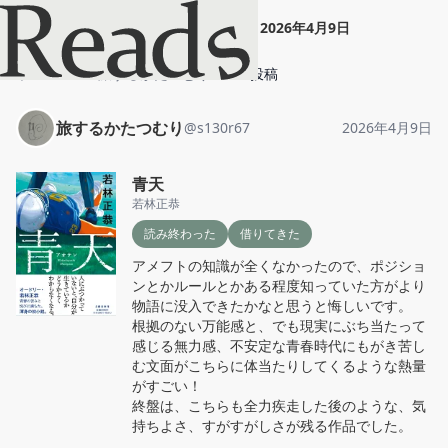
旅するかたつむり
"
青天
"
2026年4月9日
ホーム
旅するかたつむり
投稿
旅するかたつむり
@
s130r67
2026年4月9日
青天
若林正恭
読み終わった
借りてきた
アメフトの知識が全くなかったので、ポジショ
ンとかルールとかある程度知っていた方がより
物語に没入できたかなと思うと悔しいです。

根拠のない万能感と、でも現実にぶち当たって
感じる無力感、不安定な青春時代にもがき苦し
む文面がこちらに体当たりしてくるような熱量
がすごい！

終盤は、こちらも全力疾走した後のような、気
持ちよさ、すがすがしさが残る作品でした。