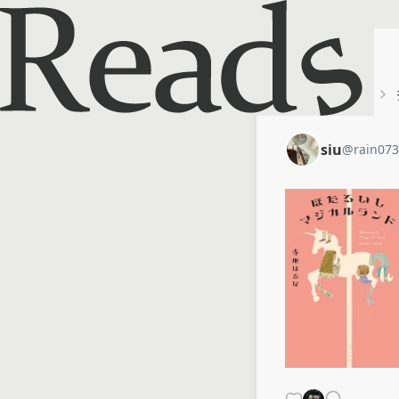
ホーム
siu
siu
@
rain07