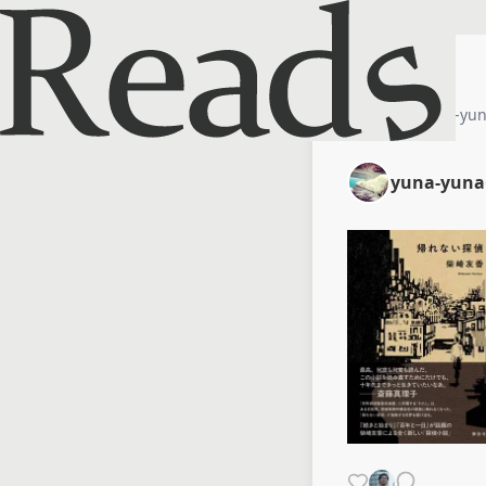
ホーム
yuna-yu
yuna-yuna