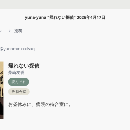
yuna-yuna
"
帰れない探偵
"
2026年4月17日
na
投稿
@
yunaminxxxtvxq
帰れない探偵
柴崎友香
読んでる
@
待合室
お昼休みに、病院の待合室に。