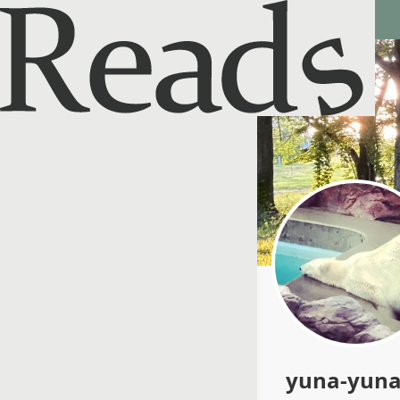
Reads - 読書のSNS＆記録アプリ
yuna-yun