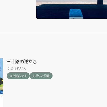
三十路の逆立ち
くどうれいん
まだ読んでる
お昼休み読書