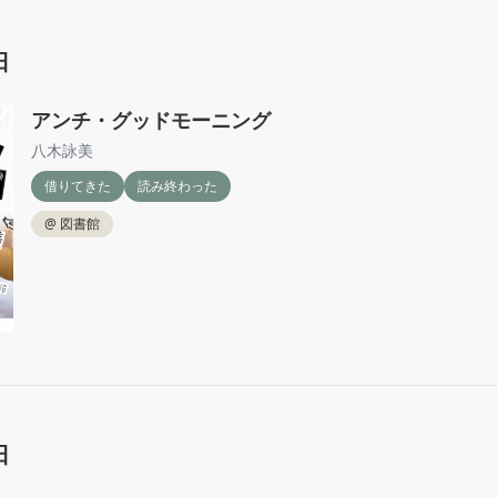
日
アンチ・グッドモーニング
八木詠美
借りてきた
読み終わった
@
図書館
日