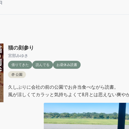
q
猫の刻参り
宮部みゆき
借りてきた
読んでる
お昼休み読書
@
公園
久しぶりに会社の前の公園でお弁当食べながら読書。

風が涼しくてカラッと気持ちよくて8月とは思えない爽や