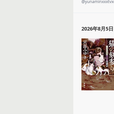
@
yunaminxxxtvx
2026年8月5日