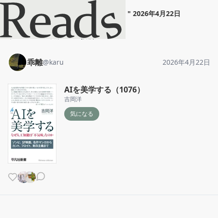
乖離
"
AIを美学する（1076）
"
2026年4月22日
ホーム
乖離
投稿
乖離
@
karu
2026年4月22日
AIを美学する（1076）
吉岡洋
気になる