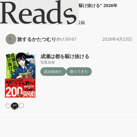
旅するかたつむり
"
成瀬は都を駆け抜ける
"
2026年
4月23日
ホーム
旅するかたつむり
投稿
旅するかたつむり
@
s130r67
2026年4月23日
成瀬は都を駆け抜ける
宮島未奈
読み始めた
借りてきた