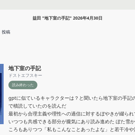
益田
"
地下室の手記
"
2026年4月30日
投稿
地下室の手記
ドストエフスキー
読み終わった
gptに似ているキャラクターは？と聞いたら地下室の手記
で積読していたのを読んだ

最初から合理主義や理性への過信に対するぼやきが綴られ
いつつも共感できる部分が朧気にあり読み進めた ぼた雪
ころもありつつ「私もこんなことあったよな」と若干冷や