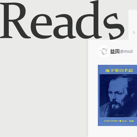
ホーム
益田
益田
@
msd