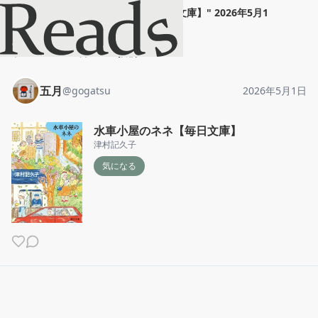
五月
"
水車小屋のネネ【毎日文庫】
"
2026年5月1
日
ホーム
五月
投稿
五月
@
gogatsu
2026年5月1日
水車小屋のネネ【毎日文庫】
津村記久子
気になる