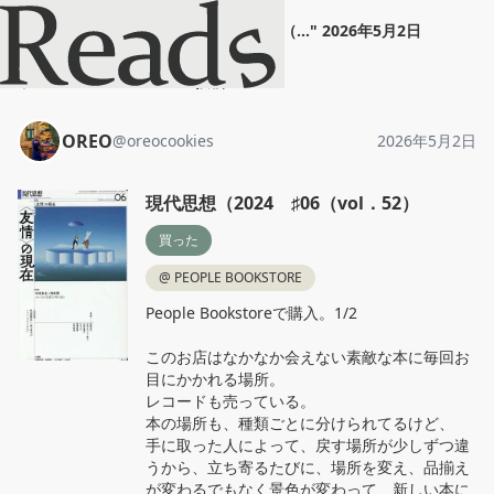
OREO
"
現代思想（2024 ♯06（...
"
2026年5月2日
ホーム
OREO
投稿
OREO
@
oreocookies
2026年5月2日
現代思想（2024 ♯06（vol．52）
買った
@
PEOPLE BOOKSTORE
People Bookstoreで購入。1/2

このお店はなかなか会えない素敵な本に毎回お
目にかかれる場所。

レコードも売っている。

本の場所も、種類ごとに分けられてるけど、

手に取った人によって、戻す場所が少しずつ違
うから、立ち寄るたびに、場所を変え、品揃え
が変わるでもなく景色が変わって、新しい本に