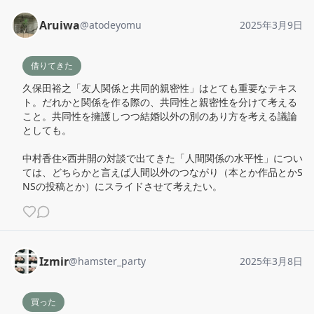
Aruiwa
@
atodeyomu
2025年3月9日
借りてきた
久保田裕之「友人関係と共同的親密性」はとても重要なテキス
ト。だれかと関係を作る際の、共同性と親密性を分けて考える
こと。共同性を擁護しつつ結婚以外の別のあり方を考える議論
としても。

中村香住×西井開の対談で出てきた「人間関係の水平性」につい
ては、どちらかと言えば人間以外のつながり（本とか作品とかS
NSの投稿とか）にスライドさせて考えたい。
Izmir
@
hamster_party
2025年3月8日
買った