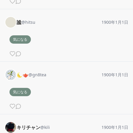
謐
@
hitsu
1900年1月1日
気になる
🌜🫖
@
gn8tea
1900年1月1日
気になる
キリチャン
@
kili
1900年1月1日