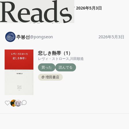
추봉선
"
悲しき熱帯（1）
"
2026年5月3日
ホーム
추봉선
投稿
추봉선
@
pongseon
2026年5月3日
悲しき熱帯（1）
レヴィ・ストロース
,
川田順造
買った
読んでる
@
増田書店