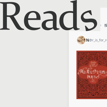
ホーム
N
N
@
r_is_for_