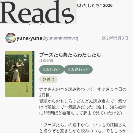
yuna-yuna
"
ブーズたち鳥たちわたしたち
"
2026
年5月9日
ホーム
yuna-yuna
投稿
yuna-yuna
@
yunaminxxxtvxq
2026年5月9日
ブーズたち鳥たちわたしたち
江國香織
読み始めた
読み終わった
@
自宅
ナオさんの本を読み終わって、すぐさま本日の
2冊目。

冒頭からおもしろくどんどん読み進んで、気づ
けば最後まで一気読みだった（途中、知らぬ間
に1時間ほど寝落ちして夢まで見ていたけど)

「ブーズたち」の途中から、いつもの江國さん
と違うぞと驚きながら読みつつも、でもしっか