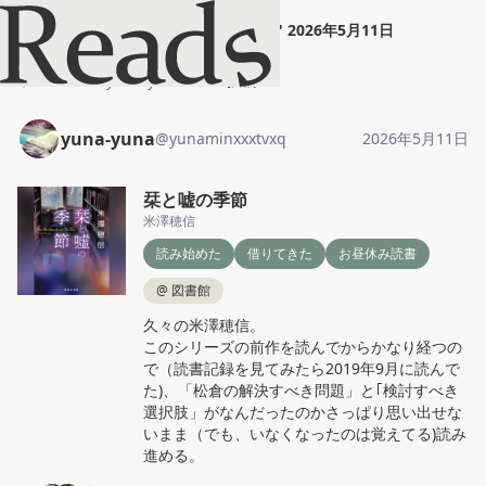
yuna-yuna
"
栞と嘘の季節
"
2026年5月11日
ホーム
yuna-yuna
投稿
yuna-yuna
@
yunaminxxxtvxq
2026年5月11日
栞と嘘の季節
米澤穂信
読み始めた
借りてきた
お昼休み読書
@
図書館
久々の米澤穂信。

このシリーズの前作を読んでからかなり経つの
で（読書記録を見てみたら2019年9月に読んで
た)、「松倉の解決すべき問題」と｢検討すべき
選択肢」がなんだったのかさっぱり思い出せな
いまま（でも、いなくなったのは覚えてる)読み
進める。