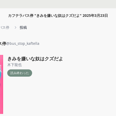
カフテラバス停
"
きみを嫌いな奴はクズだよ
"
2025年3月23日
バス停
投稿
ス停
@
bus_stop_kaftella
きみを嫌いな奴はクズだよ
木下龍也
読み終わった