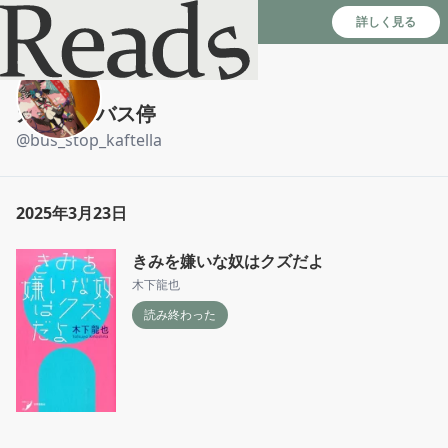
Reads - 読書のSNS＆記録アプリ
詳しく見る
カフテラバス停
@
bus_stop_kaftella
2025年3月23日
きみを嫌いな奴はクズだよ
木下龍也
読み終わった