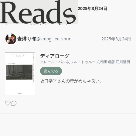
素潜り旬
"
ディアローグ
"
2025年3月24日
ホーム
素潜り旬
投稿
素潜り旬
@
smog_lee_shun
2025年3月24日
ディアローグ
クレール・パルネ
,
ジル・ドゥルーズ
,
増田靖彦
,
江川隆男
読んでる
坂口恭平さんの帯がめちゃ良い。