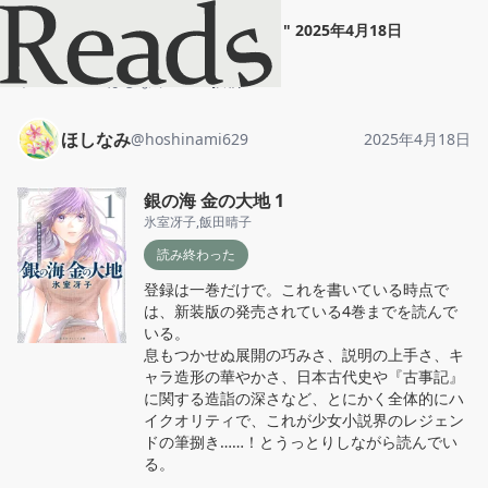
ほしなみ
"
銀の海 金の大地 1
"
2025年4月18日
ホーム
ほしなみ
投稿
ほしなみ
@
hoshinami629
2025年4月18日
銀の海 金の大地 1
氷室冴子
,
飯田晴子
読み終わった
登録は一巻だけで。これを書いている時点で
は、新装版の発売されている4巻までを読んで
いる。

息もつかせぬ展開の巧みさ、説明の上手さ、キ
ャラ造形の華やかさ、日本古代史や『古事記』
に関する造詣の深さなど、とにかく全体的にハ
イクオリティで、これが少女小説界のレジェン
ドの筆捌き……！とうっとりしながら読んでい
る。
