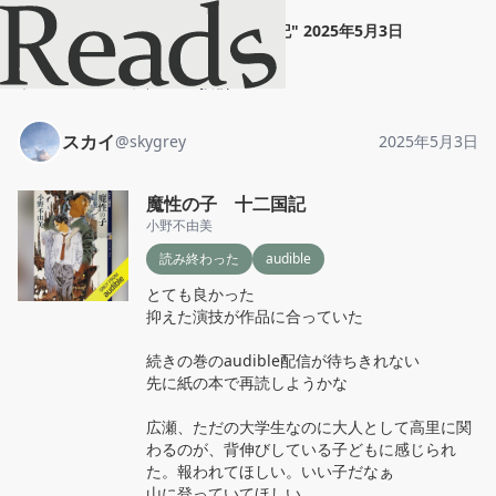
スカイ
"
魔性の子 十二国記
"
2025年5月3日
ホーム
スカイ
投稿
スカイ
@
skygrey
2025年5月3日
魔性の子 十二国記
小野不由美
読み終わった
audible
とても良かった

抑えた演技が作品に合っていた

続きの巻のaudible配信が待ちきれない

先に紙の本で再読しようかな

広瀬、ただの大学生なのに大人として高里に関
わるのが、背伸びしている子どもに感じられ
た。報われてほしい。いい子だなぁ

山に登っていてほしい