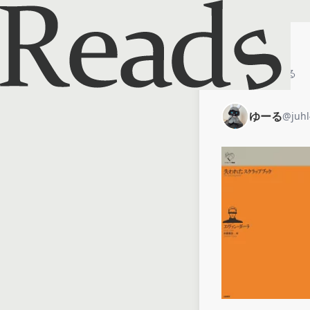
ホーム
ゆーる
ゆーる
@
juh