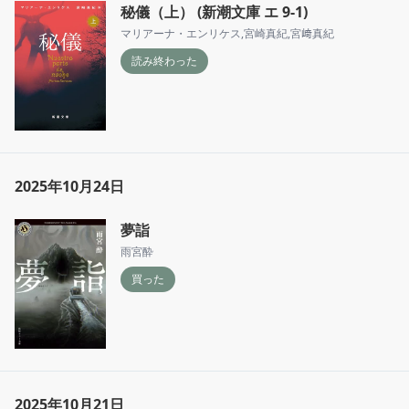
秘儀（上） (新潮文庫 エ 9-1)
マリアーナ・エンリケス
,
宮崎真紀
,
宮﨑真紀
読み終わった
2025年10月24日
夢詣
雨宮酔
買った
2025年10月21日