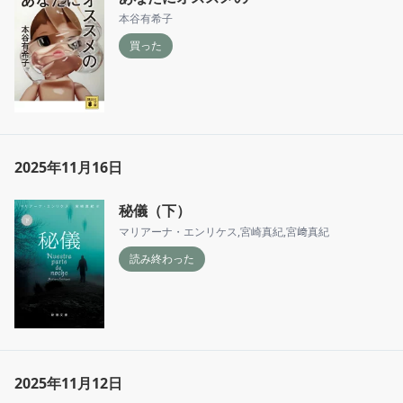
本谷有希子
買った
2025年11月16日
秘儀（下）
マリアーナ・エンリケス
,
宮崎真紀
,
宮﨑真紀
読み終わった
2025年11月12日