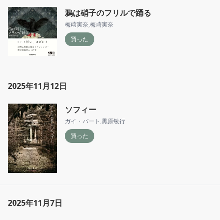
鴉は硝子のフリルで踊る
梅﨑実奈
,
梅崎実奈
買った
2025年11月12日
ソフィー
ガイ・バート
,
黒原敏行
買った
2025年11月7日