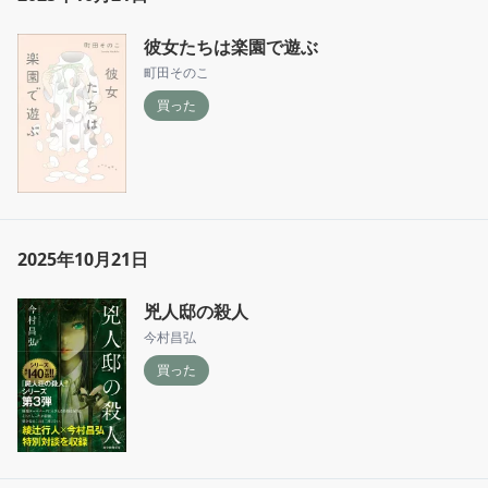
彼女たちは楽園で遊ぶ
町田そのこ
買った
2025年10月21日
兇人邸の殺人
今村昌弘
買った