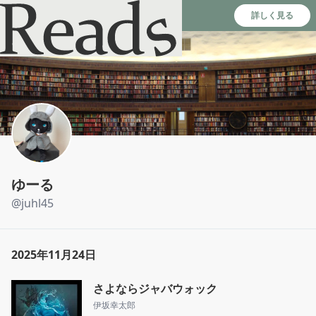
Reads - 読書のSNS＆記録アプリ
詳しく見る
ゆーる
@
juhl45
2025年11月24日
さよならジャバウォック
伊坂幸太郎