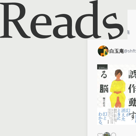
ホーム
白玉庵
白玉庵
@
shft