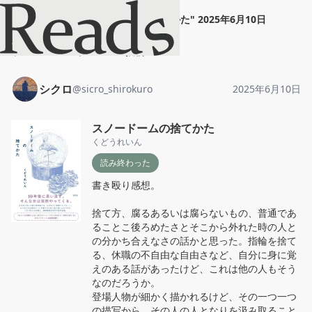
シクロ
"
スノードームの捨てかた
"
2025年6月10日
ホーム
シクロ
投稿
シクロ
@
sicro_shirokuro
2025年6月10日
スノードームの捨てかた
くどうれいん
読み終わった
書き殴り感想。

捨て方、腐るあるいは腐らないもの、普通であ
ることこ後ろめたさとそこから外れた時の人と
の分かち合えなさの話かと思った。指輪を捨て
る、休職の不自由な自由さなど、自分に身に覚
えのある話があったけど、これは他の人もそう
なのだろうか。

登場人物が細かく描かれるけど、その一つ一つ
の描写から、その人の人となりを汲み取ること