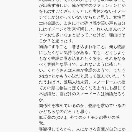
が出来ず悔しい。俺が女性のファッションとか
をものすごくざっくりとした実体のないイメー
ジでしか分かっていないからだと思う。女性同
士の会話の、まさにその砕け感や笑い声も自分
にはイメージが出来ず悔しい。れいんさんのフ
ァン女性多いなぁと思っていたけど、理由はそ
こか？と思ったり。

物語にすること、巻き込まれること。俺も物語
にしたくない気持ちがある。でも、どうしよう
もなく物語に巻き込まれたくある。それをなる
べく客観的な語りで、忘れないように残した
い。くどうさんは人生が物語のようで、うたう
おばけとかもう小説だと思って読んでいた。う
たうおばけ、登場人物未満、スノードームの捨
て方の順に物語っぽくなくなるようにも感じて
不思議だ。雪だけのスノードームは物語だろう
か。

関係性を求めているのか、物語を求めているの
かどちらなのだろうと思う。

低反発の(ゆん)、外でのシナモンの香りの感
覚。

客観視してるから、人にかける言葉が自分にか