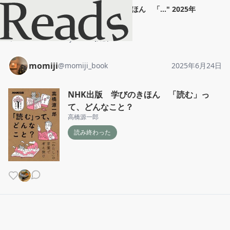
momiji
"
NHK出版 学びのきほん 「...
"
2025年
6月24日
ホーム
momiji
投稿
momiji
@
momiji_book
2025年6月24日
NHK出版 学びのきほん 「読む」っ
て、どんなこと？
高橋源一郎
読み終わった