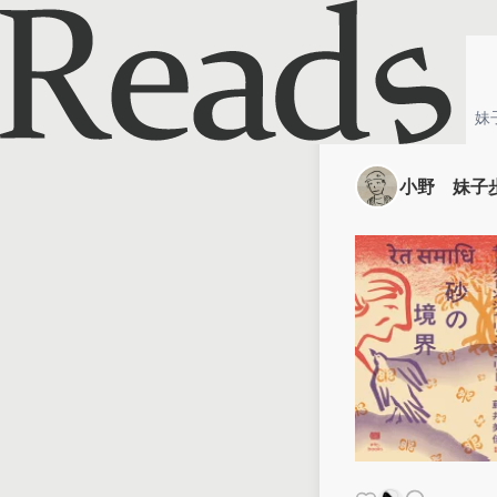
ホーム
小野 妹
小野 妹子