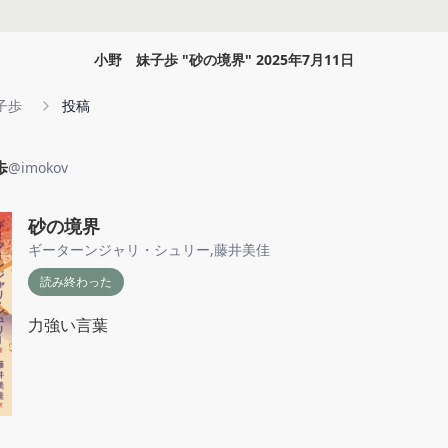
小野 妹子歩
"
砂の境界
"
2025年7月11日
子歩
投稿
歩
@
imokov
砂の境界
ギーターンジャリ・シュリー
,
藤井美佳
読み終わった
力強い言葉