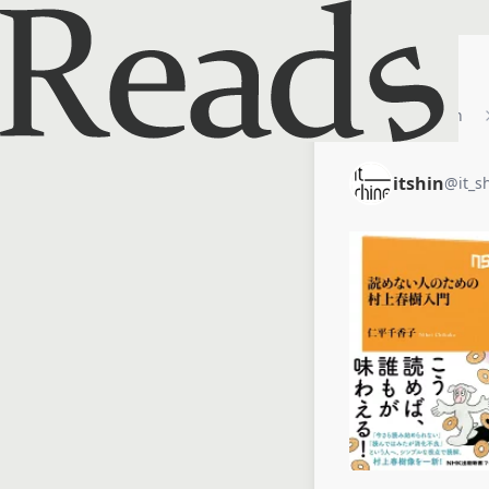
ホーム
itshin
itshin
@
it_s