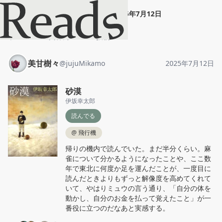
美甘樹々
"
砂漠
"
2025年7月12日
ホーム
美甘樹々
投稿
美甘樹々
@
jujuMikamo
2025年7月12日
砂漠
伊坂幸太郎
読んでる
@
飛行機
帰りの機内で読んでいた。まだ半分くらい。麻
雀について分かるようになったことや、ここ数
年で東北に何度か足を運んだことが、一度目に
読んだときよりもずっと解像度を高めてくれて
いて、やはりミュウの言う通り、「自分の体を
動かし、自分のお金を払って覚えたこと」が一
番役に立つのだなあと実感する。