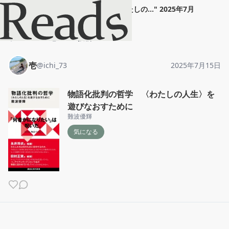
壱
"
物語化批判の哲学 〈わたしの...
"
2025年7月
15日
ホーム
壱
投稿
壱
@
ichi_73
2025年7月15日
物語化批判の哲学 〈わたしの人生〉を
遊びなおすために
難波優輝
気になる