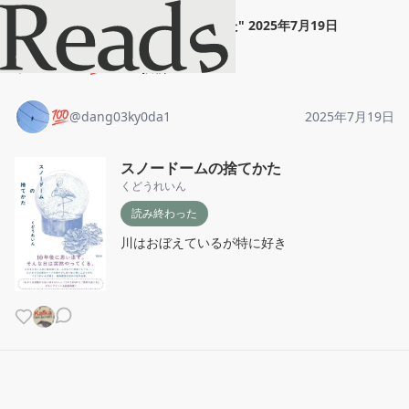
💯
"
スノードームの捨てかた
"
2025年7月19日
ホーム
💯
投稿
💯
@
dang03ky0da1
2025年7月19日
スノードームの捨てかた
くどうれいん
読み終わった
川はおぼえているが特に好き