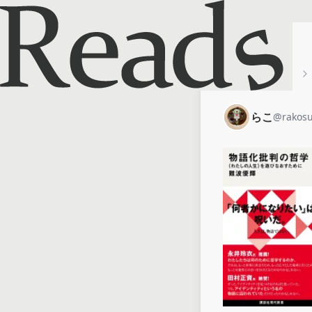
ホーム
らこ
らこ
@
rakosu