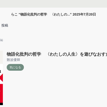
らこ
"
物語化批判の哲学 〈わたしの...
"
2025年7月20日
投稿
ki
物語化批判の哲学 〈わたしの人生〉を遊びなおす
難波優輝
気になる