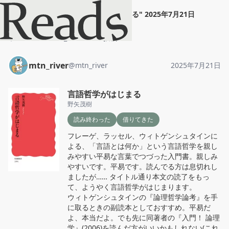
mtn_river
"
言語哲学がはじまる
"
2025年7月21日
ホーム
mtn_river
投稿
mtn_river
@
mtn_river
2025年7月21日
言語哲学がはじまる
野矢茂樹
読み終わった
借りてきた
フレーゲ、ラッセル、ウィトゲンシュタインに
よる、「言語とは何か」という言語哲学を親し
みやすい平易な言葉でつづった入門書。親しみ
やすいです。平易です。読んでる方は息切れし
ましたが…… タイトル通り本文の読了をもっ
て、ようやく言語哲学がはじまります。

ウィトゲンシュタインの『論理哲学論考』を手
に取るときの副読本としておすすめ。平易だ
よ、本当だよ。でも先に同著者の『入門！ 論理
学』(2006)を読んだ方がいいかもしれない(これ