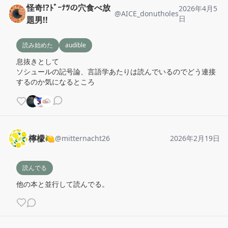
怪奇!?ﾄﾞｰﾅﾂの穴食べ放
2026年4月5
@
AICE_donutholes
日
題男!!
読み始めた
audible
息抜きとして

ソシュールの記号論、言語学あたりは読んでいるのでどう連接
するのか気になるところ
檸檬🍋
@
mitternacht26
2026年2月19日
読んでる
他の本と並行して読んでる。