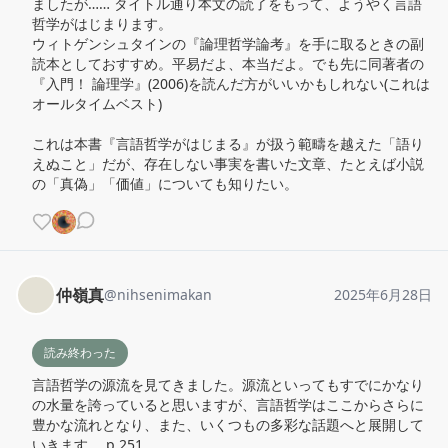
ましたが…… タイトル通り本文の読了をもって、ようやく言語
哲学がはじまります。

ウィトゲンシュタインの『論理哲学論考』を手に取るときの副
読本としておすすめ。平易だよ、本当だよ。でも先に同著者の
『入門！ 論理学』(2006)を読んだ方がいいかもしれない(これは
オールタイムベスト)

これは本書『言語哲学がはじまる』が扱う範疇を越えた「語り
えぬこと」だが、存在しない事実を書いた文章、たとえば小説
の「真偽」「価値」についても知りたい。
仲嶺真
@
nihsenimakan
2025年6月28日
読み終わった
言語哲学の源流を見てきました。源流といってもすでにかなり
の水量を誇っていると思いますが、言語哲学はここからさらに
豊かな流れとなり、また、いくつもの多彩な話題へと展開して
いきます。 p.251