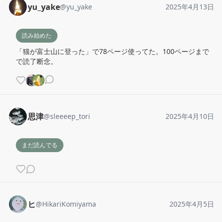
yu_yake
@
yu_yake
2025年4月13日
読み始めた
「猫が富士山に登った」で78ページ使ってた。100ページまで
で読了断念。
思津
@
sleeeep_tori
2025年4月10日
まだ読んでる
ヒ
@
HikariKomiyama
2025年4月5日