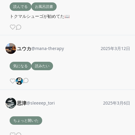
読んでる
お風呂読書
トクマルシューゴが勧めてた📖
ユウカ
@
mana-therapy
2025年3月12日
気になる
読みたい
思津
@
sleeeep_tori
2025年3月6日
ちょっと開いた