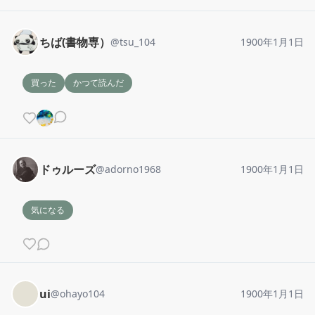
ちば(書物専）
@
tsu_104
1900年1月1日
買った
かつて読んだ
ドゥルーズ
@
adorno1968
1900年1月1日
気になる
ui
@
ohayo104
1900年1月1日