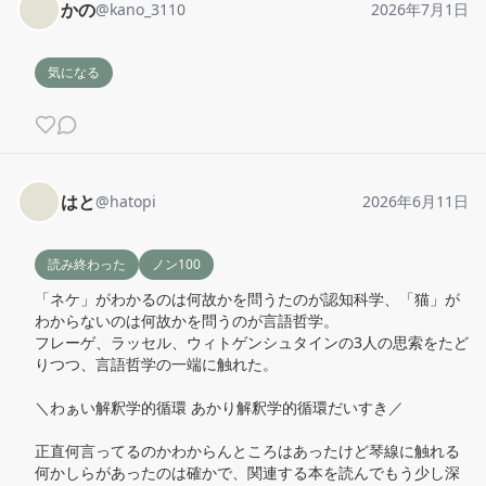
かの
@
kano_3110
2026年7月1日
気になる
はと
@
hatopi
2026年6月11日
読み終わった
ノン100
「ネケ」がわかるのは何故かを問うたのが認知科学、「猫」が
わからないのは何故かを問うのが言語哲学。

フレーゲ、ラッセル、ウィトゲンシュタインの3人の思索をたど
りつつ、言語哲学の一端に触れた。

＼わぁい解釈学的循環 あかり解釈学的循環だいすき／

正直何言ってるのかわからんところはあったけど琴線に触れる
何かしらがあったのは確かで、関連する本を読んでもう少し深