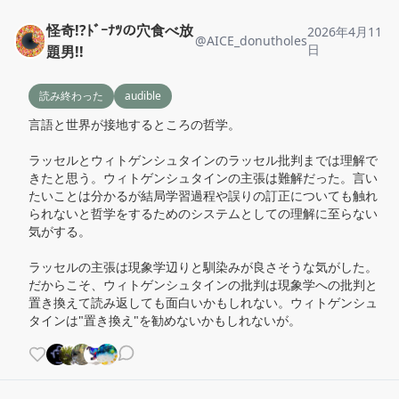
怪奇!?ﾄﾞｰﾅﾂの穴食べ放
2026年4月11
@
AICE_donutholes
日
題男!!
読み終わった
audible
言語と世界が接地するところの哲学。

ラッセルとウィトゲンシュタインのラッセル批判までは理解で
きたと思う。ウィトゲンシュタインの主張は難解だった。言い
たいことは分かるが結局学習過程や誤りの訂正についても触れ
られないと哲学をするためのシステムとしての理解に至らない
気がする。

ラッセルの主張は現象学辺りと馴染みが良さそうな気がした。
だからこそ、ウィトゲンシュタインの批判は現象学への批判と
置き換えて読み返しても面白いかもしれない。ウィトゲンシュ
タインは"置き換え"を勧めないかもしれないが。