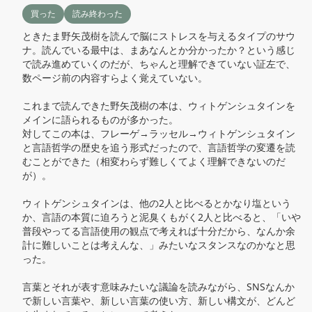
買った
読み終わった
ときたま野矢茂樹を読んで脳にストレスを与えるタイプのサウ
ナ。読んでいる最中は、まあなんとか分かったか？という感じ
で読み進めていくのだが、ちゃんと理解できていない証左で、
数ページ前の内容すらよく覚えていない。

これまで読んできた野矢茂樹の本は、ウィトゲンシュタインを
メインに語られるものが多かった。

対してこの本は、フレーゲ→ラッセル→ウィトゲンシュタイン
と言語哲学の歴史を追う形式だったので、言語哲学の変遷を読
むことができた（相変わらず難しくてよく理解できないのだ
が）。

ウィトゲンシュタインは、他の2人と比べるとかなり塩という
か、言語の本質に迫ろうと泥臭くもがく2人と比べると、「いや
普段やってる言語使用の観点で考えれば十分だから、なんか余
計に難しいことは考えんな、」みたいなスタンスなのかなと思
った。

言葉とそれが表す意味みたいな議論を読みながら、SNSなんか
で新しい言葉や、新しい言葉の使い方、新しい構文が、どんど