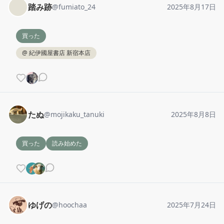
踏み跡
@
fumiato_24
2025年8月17日
買った
@
紀伊國屋書店 新宿本店
たぬ
@
mojikaku_tanuki
2025年8月8日
買った
読み始めた
ゆげの
@
hoochaa
2025年7月24日