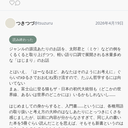
つきつづ
@
tsuzuru
2026年4月19日
読み終わった
ジャンルの源流あたりのお話を、太郎君と〈ミケ〉などの例を
くるくると取り上げつつ、軽い語り口調で展開される水量多め
な「はじまり」のお話

とはいえ、「はーなるほど、あなたはそのようにお考えに」ぐ
らいのゆるさでおおむね受け流すので、たぶん哲学するには向
いてない

まぁ、富士山に登る猫もザ・日本の初代大統領も（どこかの世
界線、あるいは世界のどこかには）いるかもしれないし……

はじめましての身からすると、入門書……というには、各種用語
の取り扱いと考え方の大枠のはなしあたりにとっつきにくさを
感じましたが、以前に内容が分からなさすぎて、同じ人の書い
た本を5冊ぐらい読んだことを思えば、そもそも新書というのは