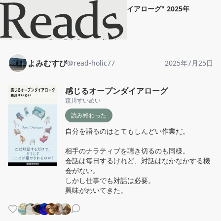
よみむすび
"
感じるオープンダイアローグ
"
2025年
7月25日
ホーム
よみむすび
投稿
よみむすび
@
read-holic77
2025年7月25日
感じるオープンダイアローグ
森川すいめい
読み終わった
自分を語るのはとてもしんどい作業だ。

相手のナラティブを聴き切るのも同様。

会話は毎日するけれど、対話はなかなかする機
会がない。

しかし仕事でも対話は必要。

興味がわいてきた。