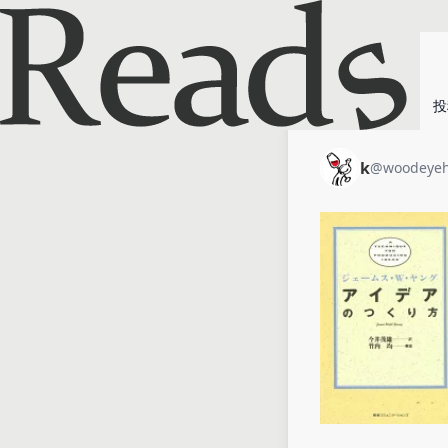
ホーム
k
投
k
@
woodeyeh