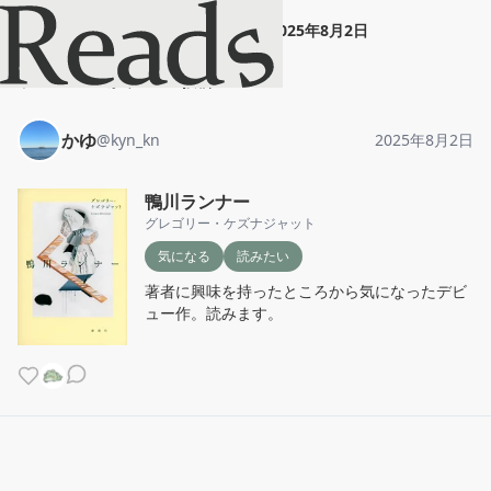
かゆ
"
鴨川ランナー
"
2025年8月2日
ホーム
かゆ
投稿
かゆ
@
kyn_kn
2025年8月2日
鴨川ランナー
グレゴリー・ケズナジャット
気になる
読みたい
著者に興味を持ったところから気になったデビ
ュー作。読みます。