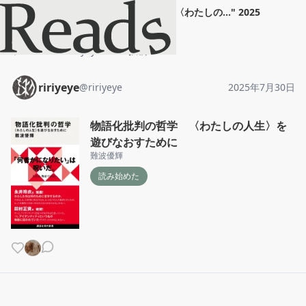
ririyeye
"
物語化批判の哲学 〈わたしの...
"
2025
年7月30日
ホーム
ririyeye
投稿
ririyeye
@
ririyeye
2025年7月30日
物語化批判の哲学 〈わたしの人生〉を
遊びなおすために
難波優輝
読み始めた