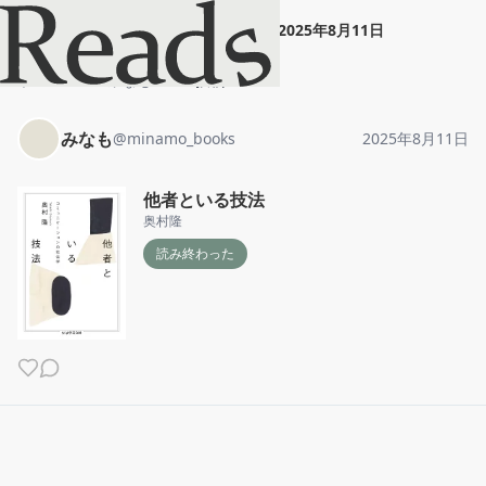
みなも
"
他者といる技法
"
2025年8月11日
ホーム
みなも
投稿
みなも
@
minamo_books
2025年8月11日
他者といる技法
奥村隆
読み終わった