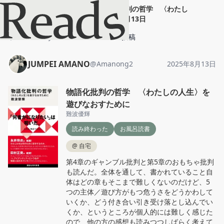
JUMPEI AMANO
"
物語化批判の哲学 〈わたし
の...
"
2025年8月13日
ホーム
JUMPEI AMANO
投稿
JUMPEI AMANO
@
Amanong2
2025年8月13日
物語化批判の哲学 〈わたしの人生〉を
遊びなおすために
難波優輝
読み終わった
お風呂読書
@
自宅
第4章のギャンブル批判と第5章のおもちゃ批判
も読んだ。全体を通して、書かれていること自
体はどの章もそこまで難しくないのだけど、5
つの主体／遊び方がもつ危うさをどうかわして
いくか、どう付き合い引き受け落とし込んでい
くか、というところが個人的には難しく感じた
ので、他の方の感想も読みつつしばらく考えて