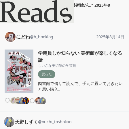
にどね
"
学芸員しか知らない 美術館が...
"
2025年8
月14日
ホーム
にどね
投稿
にどね
@
h_booklog
2025年8月14日
学芸員しか知らない 美術館が楽しくなる
話
ちいさな美術館の学芸員
買った
図書館で借りて読んで、手元に置いておきたい
と思い購入。
天野しずく
@
ouchi_toshokan