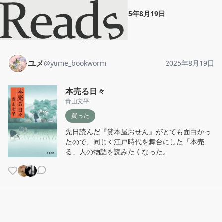
ユメ
"
本売る日々
"
2025年8月19日
ホーム
ユメ
投稿
ユメ
@
yume_bookworm
2025年8月19日
本売る日々
青山文平
買った
先日読んだ『貸本屋おせん』がとても面白かっ
たので、同じく江戸時代を舞台にした「本売
る」人の物語を読みたくなった。