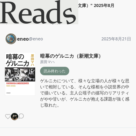
eneo
"
暗幕のゲルニカ（新潮文庫）
"
2025年8月
21日
ホーム
eneo
投稿
eneo
@
eneo
2025年8月21日
暗幕のゲルニカ（新潮文庫）
原田マハ
読み終わった
ゲルニカについて、様々な立場の人が様々な思
いで相対している、そんな様相を小説世界の中
で描いている。主人公瑶子の描写のリアリティ
がやや甘いが、ゲルニカが抱える課題が強く感
じ取れた。